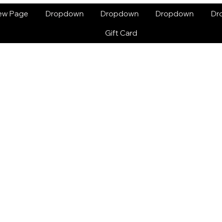
ew Page
Dropdown
Dropdown
Dropdown
Dr
Gift Card